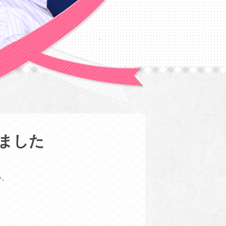
ました
。
い。